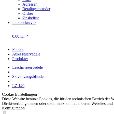
Betalingsmetoder
Ordrer
Ønskeliste
Indkøbskurv
0
0,00 Kr. *
Forside
Atika reservedele
Produkter
Lescha reservedele
Skive tvangsblander
LZ 140
Cookie-Einstellungen
Diese Website benutzt Cookies, die für den technischen Betrieb der W
Direktwerbung dienen oder die Interaktion mit anderen Websites und 
Konfiguration
Technisch erforderlich
Diese Cookies sind für die Grundfunktionen des Shops notwendig.