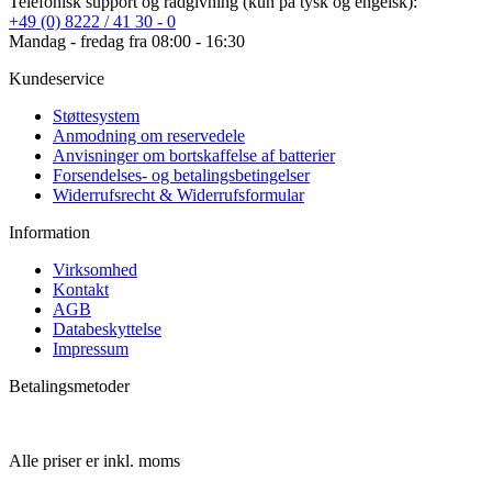
Kundeservice
Støttesystem
Anmodning om reservedele
Anvisninger om bortskaffelse af batterier
Forsendelses- og betalingsbetingelser
Widerrufsrecht & Widerrufsformular
Information
Virksomhed
Kontakt
AGB
Databeskyttelse
Impressum
Betalingsmetoder
Alle priser er inkl. moms
Støttesystem
Anmodning om reservedele