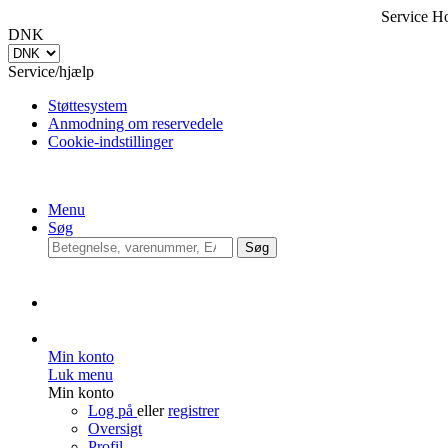
Service Hot
DNK
Service/hjælp
Støttesystem
Anmodning om reservedele
Cookie-indstillinger
Menu
Søg
Søg
Min konto
Luk menu
Min konto
Log på
eller
registrer
Oversigt
Profil
Adresser