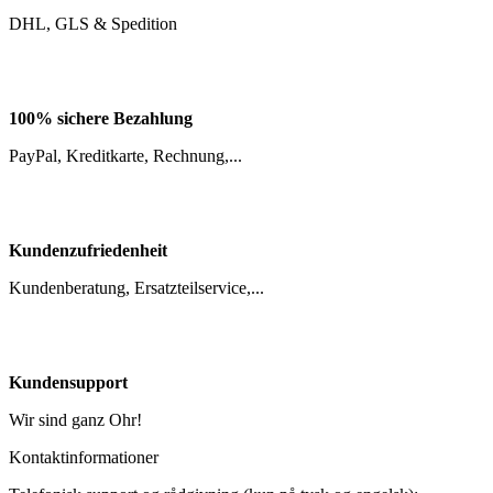
100% sichere Bezahlung
PayPal, Kreditkarte, Rechnung,...
Kundenzufriedenheit
Kundenberatung, Ersatzteilservice,...
Kundensupport
Wir sind ganz Ohr!
Kontaktinformationer
Telefonisk support og rådgivning (kun på tysk og engelsk):
+49 (0) 8222 / 41 30 - 0
Mandag - fredag fra 08:00 - 16:30