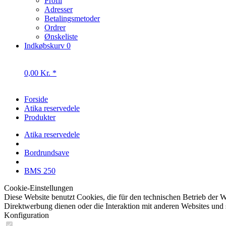
Betalingsmetoder
Ordrer
Ønskeliste
Indkøbskurv
0
0,00 Kr. *
Forside
Atika reservedele
Produkter
Atika reservedele
Bordrundsave
BMS 250
Cookie-Einstellungen
Diese Website benutzt Cookies, die für den technischen Betrieb der W
Direktwerbung dienen oder die Interaktion mit anderen Websites und 
Konfiguration
Technisch erforderlich
Diese Cookies sind für die Grundfunktionen des Shops notwendig.