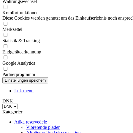
Diese Cookies werden genutzt um das Einkaufserlebnis noch ansprech
Merkzettel
Statistik & Tracking
Endgeräteerkennung
Google Analytics
Partnerprogramm
Luk menu
DNK
Kategorier
Atika reservedele
Vibrerende plader
Afretter og tykkelsesmaskine
Båndsave
Rundsave til bygge- og anlægsarbejde