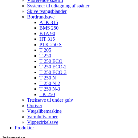
Bordrundsave
ATK 315
BMS 250
BTA 90
HT 315
PTK 250 S
T 205
T 250
T 250 ECO
T 250 ECO-2
T 250 ECO-3
T 250 N
T 250 N-2
T 250 N-3
TK 250
Træksave til under gulv
Opriver
Vægslibemaskine
Varmluftvarmer
Vippecirkelsave
Produkter
Information
Støttesystem