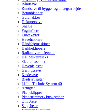
Betonblander
Gulvhakker
Dekupørsave
Snegle
Fugtmålere
Fliseskærer
Havehakkere
Håndfejemaskiner
Hækkeklippere
Radiant varmelegeme
Høj beskæresaks
Skæremaskiner
Haveplejesæt
Geringssave
Kædesave
Bladstøvsuger
Li-Ion Technic System 40
Affugter
Plæneklipper
Plænetrimmer / buskrydder
Omrørere
Sægeheste
Vibrerende skærm
Systemer til udtagning af spåner
Skive tvangsblander