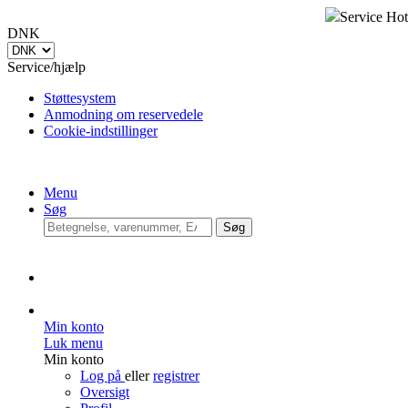
Service Hot
DNK
Service/hjælp
Støttesystem
Anmodning om reservedele
Cookie-indstillinger
Menu
Søg
Søg
Min konto
Luk menu
Min konto
Log på
eller
registrer
Oversigt
Profil
Adresser