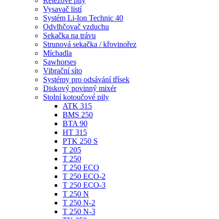
Odvlhčovač vzduchu
Sekačka na trávu
Strunová sekačka / křovinořez
Míchadla
Sawhorses
Vibrační síto
Systémy pro odsávání třísek
Diskový povinný mixér
Stolní kotoučové pily
ATK 315
BMS 250
BTA 90
HT 315
PTK 250 S
T 205
T 250
T 250 ECO
T 250 ECO-2
T 250 ECO-3
T 250 N
T 250 N-2
T 250 N-3
TK 250
Podlahové tažné pily
Rozrývač