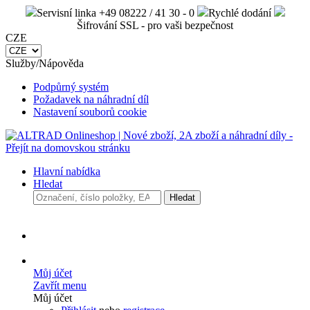
Servisní linka +49 08222 / 41 30 - 0
Rychlé dodání
Šifrování SSL - pro vaši bezpečnost
CZE
Služby/Nápověda
Podpůrný systém
Požadavek na náhradní díl
Nastavení souborů cookie
Hlavní nabídka
Hledat
Hledat
Můj účet
Zavřít menu
Můj účet
Přihlásit
nebo
registrace
Přehled