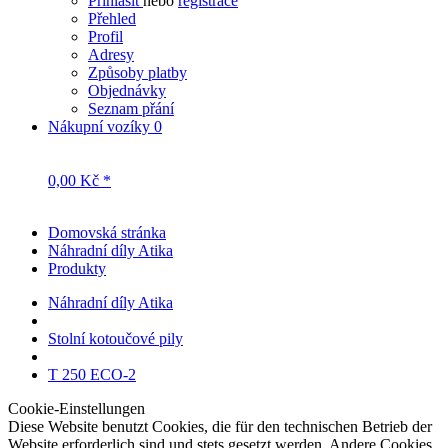
Profil
Adresy
Způsoby platby
Objednávky
Seznam přání
Nákupní vozíky
0
0,00 Kč *
Domovská stránka
Náhradní díly Atika
Produkty
Náhradní díly Atika
Stolní kotoučové pily
T 250 ECO-2
Cookie-Einstellungen
Diese Website benutzt Cookies, die für den technischen Betrieb der
Website erforderlich sind und stets gesetzt werden. Andere Cookies,
die den Komfort bei Benutzung dieser Website erhöhen, der
Direktwerbung dienen oder die Interaktion mit anderen Websites