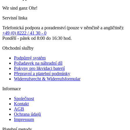
Wir sind ganz Ohr!
Servisní linka
Telefonická podpora a poradenství (pouze v němčině a angličtině):
+49 (0) 8222 / 41 30 - 0
Pondělí - pátek od 8:00 do 16:30 hod.
Obchodní služby
Podpůrný systém
Požadavek na náhradní díl
Pokyny pro likvidaci baterií
Přepravní a platební podmínky
Widerrufsrecht & Widerrufsformular
Informace
Společnost
Kontakt
AGB
Ochrana údajů
Impressum
Platební metody