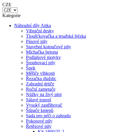
Kategorie
Náhradní díly Atika
Vibrační desky
Tloušťkovačka a tesařská frézka
Pásové pily
Stavební kotoučové pily
Míchačka betonu
Podlahové motyky
Šroubovací pily
Šnek
Měřiče vlhkosti
Řezačka dlaždic
Zahradní drtiče
Ruční zametače
Nůžky na živý plot
Sálavé topení
Vysoký zastřihovač
Štípače kmenů
Sada pro péči o zahradu
Pokosové pily
Řetězové pily
KS 1800/35-2
BKS 38 A