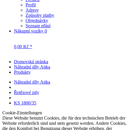
Profil
Adresy
Způsoby platby
Objednávky
Seznam přání
Nákupní vozíky
0
0,00 Kč *
Domovská stránka
Náhradní díly Atika
Produkty
Náhradní díly Atika
Řetězové pily
KS 1800/35
Cookie-Einstellungen
Diese Website benutzt Cookies, die für den technischen Betrieb der
Website erforderlich sind und stets gesetzt werden. Andere Cookies,
die den Komfort bei Benutzung dieser Website erhöhen, der
Direktwerbung dienen oder die Interaktion mit anderen Websites