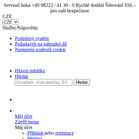
Servisní linka +49 08222 / 41 30 - 0
Rychlé dodání
Šifrování SSL - pro vaši bezpečnost
CZE
Služby/Nápověda
Podpůrný systém
Požadavek na náhradní díl
Nastavení souborů cookie
Hlavní nabídka
Hledat
Hledat
Můj účet
Zavřít menu
Můj účet
Přihlásit
nebo
registrace
Přehled