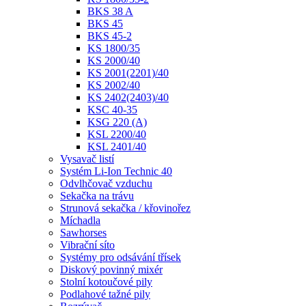
BKS 45
BKS 45-2
KS 1800/35
KS 2000/40
KS 2001(2201)/40
KS 2002/40
KS 2402(2403)/40
KSC 40-35
KSG 220 (A)
KSL 2200/40
KSL 2401/40
Vysavač listí
Systém Li-Ion Technic 40
Odvlhčovač vzduchu
Sekačka na trávu
Strunová sekačka / křovinořez
Míchadla
Sawhorses
Vibrační síto
Systémy pro odsávání třísek
Diskový povinný mixér
Stolní kotoučové pily
Podlahové tažné pily
Rozrývač
Bruska na stěny