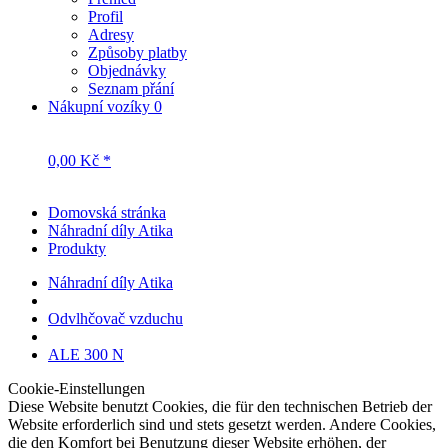
Profil
Adresy
Způsoby platby
Objednávky
Seznam přání
Nákupní vozíky
0
0,00 Kč *
Domovská stránka
Náhradní díly Atika
Produkty
Náhradní díly Atika
Odvlhčovač vzduchu
ALE 300 N
Cookie-Einstellungen
Diese Website benutzt Cookies, die für den technischen Betrieb der
Website erforderlich sind und stets gesetzt werden. Andere Cookies,
die den Komfort bei Benutzung dieser Website erhöhen, der
Direktwerbung dienen oder die Interaktion mit anderen Websites