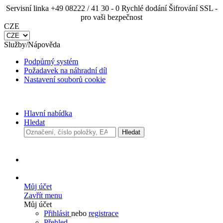
Servisní linka +49 08222 / 41 30 - 0
Rychlé dodání
Šifrování SSL - pro vaši bezpečnost
CZE
Služby/Nápověda
Podpůrný systém
Požadavek na náhradní díl
Nastavení souborů cookie
Hlavní nabídka
Hledat
Hledat
Můj účet
Zavřít menu
Můj účet
Přihlásit
nebo
registrace
Přehled