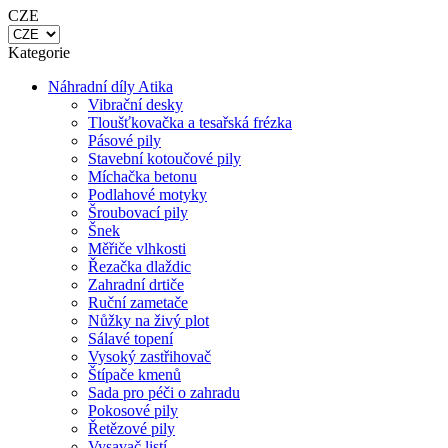
Kategorie
Náhradní díly Atika
Vibrační desky
Tloušťkovačka a tesařská frézka
Pásové pily
Stavební kotoučové pily
Míchačka betonu
Podlahové motyky
Šroubovací pily
Šnek
Měřiče vlhkosti
Řezačka dlaždic
Zahradní drtiče
Ruční zametače
Nůžky na živý plot
Sálavé topení
Vysoký zastřihovač
Štípače kmenů
Sada pro péči o zahradu
Pokosové pily
Řetězové pily
Vysavač listí
Systém Li-Ion Technic 40