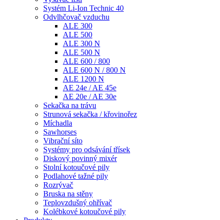
Odvlhčovač vzduchu
ALE 300
ALE 500
ALE 300 N
ALE 500 N
ALE 600 / 800
ALE 600 N / 800 N
ALE 1200 N
AE 24e / AE 45e
AE 20e / AE 30e
Sekačka na trávu
Strunová sekačka / křovinořez
Míchadla
Sawhorses
Vibrační síto
Systémy pro odsávání třísek
Diskový povinný mixér
Stolní kotoučové pily
Podlahové tažné pily
Rozrývač
Bruska na stěny
Teplovzdušný ohřívač
Kolébkové kotoučové pily
Produkty