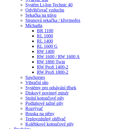
Odvlhčovač vzduchu
Sekačka na trávu
Strunová sekačka / křovinořez
Míchadla
BR 1100
RL 1000
RL 1400
RL 1600 G
RW 1400
RW 1600 / RW 1600 A
RW 1800 Twin
RW Profi 1400-2
RW Profi 1800-2
Sawhorses
Vibrační síto
Systémy pro odsávání třísek
Diskový povinný mixér
Stolní kotoučové pily
Podlahové tažné pily
Rozrývač
Bruska na stěny
Teplovzdušný ohřívač
Kolébkové kotoučové pily
Produkty