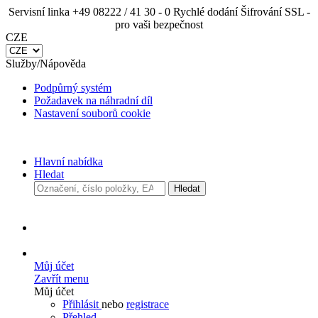
Servisní linka +49 08222 / 41 30 - 0
Rychlé dodání
Šifrování SSL - pro vaši bezpečnost
CZE
Služby/Nápověda
Podpůrný systém
Požadavek na náhradní díl
Nastavení souborů cookie
Hlavní nabídka
Hledat
Hledat
Můj účet
Zavřít menu
Můj účet
Přihlásit
nebo
registrace
Přehled