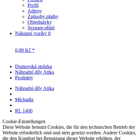
Profil
Adresy
Způsoby platby
Objednávky
Seznam přání
Nákupní vozíky
0
0,00 Kč *
Domovská stránka
Náhradní díly Atika
Produkty
Náhradní díly Atika
Míchadla
RL 1400
Cookie-Einstellungen
Diese Website benutzt Cookies, die für den technischen Betrieb der
Website erforderlich sind und stets gesetzt werden. Andere Cookies,
die den Komfort bei Benutzung dieser Website erhöhen, der
Direktwerbung dienen oder die Interaktion mit anderen Websites