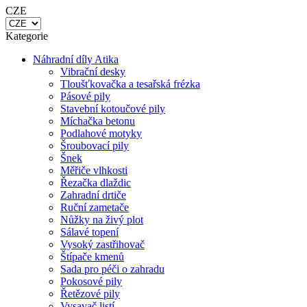
Kategorie
Náhradní díly Atika
Vibrační desky
Tloušťkovačka a tesařská frézka
Pásové pily
Stavební kotoučové pily
Míchačka betonu
Podlahové motyky
Šroubovací pily
Šnek
Měřiče vlhkosti
Řezačka dlaždic
Zahradní drtiče
Ruční zametače
Nůžky na živý plot
Sálavé topení
Vysoký zastřihovač
Štípače kmenů
Sada pro péči o zahradu
Pokosové pily
Řetězové pily
Vysavač listí
Systém Li-Ion Technic 40