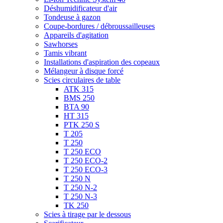
Tondeuse à gazon
Coupe-bordures / débroussailleuses
Appareils d'agitation
Sawhorses
Tamis vibrant
Installations d'aspiration des copeaux
Mélangeur à disque forcé
Scies circulaires de table
ATK 315
BMS 250
BTA 90
HT 315
PTK 250 S
T 205
T 250
T 250 ECO
T 250 ECO-2
T 250 ECO-3
T 250 N
T 250 N-2
T 250 N-3
TK 250
Scies à tirage par le dessous
Scarificateur
Ponceuse murale