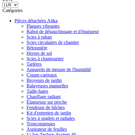
Catégories
Pièces détachées Atika
Plaques vibrantes
Rabot de dégauchissage et d'épaisseur
Scies à ruban
Scies circulaires de chantier
Bétonnière
Herses de sol
Scies à chantourner
Tarières
Appareils de mesure de l'humidité
Coupe-carreaux
Broyeurs de jardin
Balayeuses manuelles
Taille-haies
Chauffage radiant
Élagueuse sur perche
Fendeuse de bûches
Kit d'entretien de jardin
Scies à onglets et radiales
Tronçonneuses
Aspirateur de feuilles
Li-Ion Technic System 40
Déshumidificateur d'air