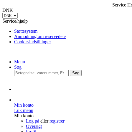
Service Hot
DNK
Service/hjælp
Støttesystem
Anmodning om reservedele
Cookie-indstillinger
Menu
Søg
Søg
Min konto
Luk menu
Min konto
Log på
eller
registrer
Oversigt
Profil
Adresser