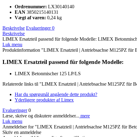
Vægt af varen:
0,24 kg
Beskrivelse
Evalueringer
0
Beskrivelse
LIMEX Ersatzteil passend für folgende Modelle: LIMEX Betonmisc
Luk menu
Produktinformation "LIMEX Ersatzteil | Antriebsachse M125PZ für
LIMEX Ersatzteil passend für folgende Modelle:
LIMEX Betonmischer 125 LP/LS
Relaterede links til "LIMEX Ersatzteil | Antriebsachse M125PZ für
Har du spørgsmål angående dette produkt?
Yderligere produkter af Limex
Evalueringer
0
Læse, skrive og diskutere anmeldelser...
mere
Luk menu
Anmeldelser for "LIMEX Ersatzteil | Antriebsachse M125PZ für Be
Skriv en anmeldelse
Anmeldelser vil blive synlig efter verifikation.