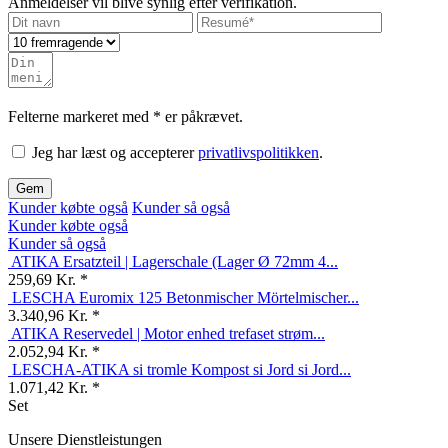
Felterne markeret med * er påkrævet.
Jeg har læst og accepterer
privatlivspolitikken
.
Gem
Kunder købte også
Kunder så også
Kunder købte også
Kunder så også
ATIKA Ersatzteil | Lagerschale (Lager Ø 72mm 4...
259,69 Kr. *
LESCHA Euromix 125 Betonmischer Mörtelmischer...
3.340,96 Kr. *
ATIKA Reservedel | Motor enhed trefaset strøm...
2.052,94 Kr. *
LESCHA-ATIKA si tromle Kompost si Jord si Jord...
1.071,42 Kr. *
Set
Unsere Dienstleistungen
um Ihre Projekte
zu erleichtern