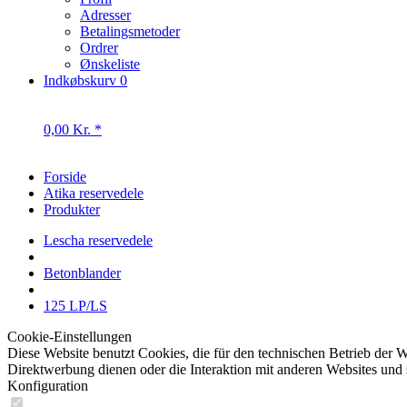
Betalingsmetoder
Ordrer
Ønskeliste
Indkøbskurv
0
0,00 Kr. *
Forside
Atika reservedele
Produkter
Lescha reservedele
Betonblander
125 LP/LS
Cookie-Einstellungen
Diese Website benutzt Cookies, die für den technischen Betrieb der W
Direktwerbung dienen oder die Interaktion mit anderen Websites und 
Konfiguration
Technisch erforderlich
Diese Cookies sind für die Grundfunktionen des Shops notwendig.