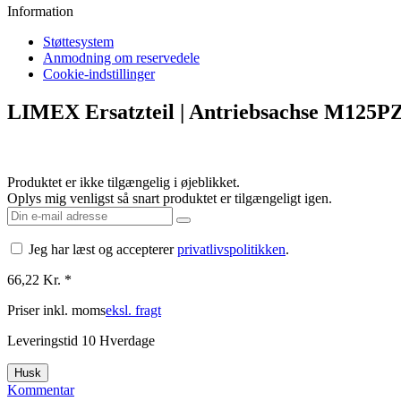
Støttesystem
Anmodning om reservedele
Cookie-indstillinger
LIMEX Ersatzteil | Antriebsachse M125P
Produktet er ikke tilgængelig i øjeblikket.
Oplys mig venligst så snart produktet er tilgængeligt igen.
Jeg har læst og accepterer
privatlivspolitikken
.
66,22 Kr. *
Priser inkl. moms
eksl. fragt
Leveringstid 10 Hverdage
Husk
Kommentar
Ordrenummer:
LX30140140
EAN
3850215140131