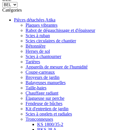
Catégories
Pièces détachées Atika
Plaques vibrantes
Rabot de dégauchissage et d'épaisseur
Scies à ruban
Scies circulaires de chantier
Bétonnière
Herses de sol
Scies à chantourner
Tarières
Appareils de mesure de l'humidité
Coupe-carreaux
Broyeurs de jardin
Balayeuses manuelles
Taille-haies
Chauffage radiant
Élagueuse sur perche
Fendeuse de bûches
Kit d'entretien de jardin
Scies à onglets et radiales
Tronçonneuses
KS 1800/35-2
BKS 38 A
BKS 45