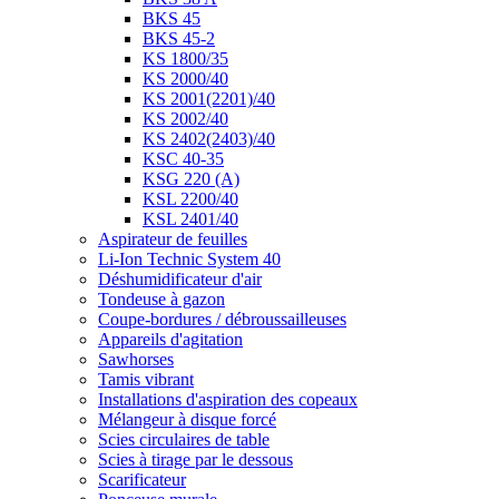
BKS 45-2
KS 1800/35
KS 2000/40
KS 2001(2201)/40
KS 2002/40
KS 2402(2403)/40
KSC 40-35
KSG 220 (A)
KSL 2200/40
KSL 2401/40
Aspirateur de feuilles
Li-Ion Technic System 40
Déshumidificateur d'air
Tondeuse à gazon
Coupe-bordures / débroussailleuses
Appareils d'agitation
Sawhorses
Tamis vibrant
Installations d'aspiration des copeaux
Mélangeur à disque forcé
Scies circulaires de table
Scies à tirage par le dessous
Scarificateur
Ponceuse murale
Chauffe-eau à air chaud