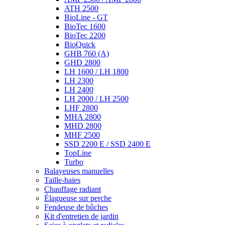
BioLine - GT
BioTec 1600
BioTec 2200
BioQuick
GHB 760 (A)
GHD 2800
LH 1600 / LH 1800
LH 2300
LH 2400
LH 2000 / LH 2500
LHF 2800
MHA 2800
MHD 2800
MHF 2500
SSD 2200 E / SSD 2400 E
TopLine
Turbo
Balayeuses manuelles
Taille-haies
Chauffage radiant
Élagueuse sur perche
Fendeuse de bûches
Kit d'entretien de jardin
Scies à onglets et radiales
Tronçonneuses